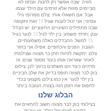
חוויה, שבה אפשר רק להנות. אנחנו לא
מביימים פוזות אלא זורמים עם הילד עצמו.
אבל, אם תשאלו אותי (צלם ממרומי גילי
ונסיוני) אני יכול לענות שגיל 13 זאת ותקופה
שבה מתחילים השינויים החיצוניים. יש הבדל
ענק (תרתי משמע) בין ילד לגיל 13 לנער בגיל
15 למשל. ההבדלים כאלה משמעותיים,
הגובה, הפנים והכתפיים. אפילו אני בתור
צלם, יתקשה לזהות חתן בר מצווה שצילמתי,
לאחר שאראה אותו בעוד מספר שנים. זה
מדהים כיצד הם משתנים ברגע! לכן, צילום
בוק לבר מצווה תופס בדיוק את שלב הביניים
בין ילד לנער. אין כמו צילום מקצועי בכדי
לתפוס את הזמן הזה בצורה הטובה ביותר.
הבלוג שלנו
בצילומי בוק לבר מצווה חשוב להתאים את
הסגנון לאופי של הילד. יש נערים