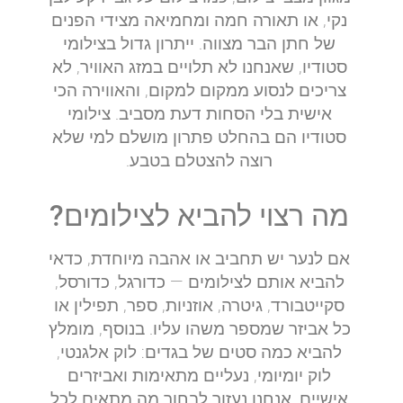
נקי, או תאורה חמה ומחמיאה מצידי הפנים
של חתן הבר מצווה. ייתרון גדול בצילומי
סטודיו, שאנחנו לא תלויים במזג האוויר, לא
צריכים לנסוע ממקום למקום, והאווירה הכי
אישית בלי הסחות דעת מסביב. צילומי
סטודיו הם בהחלט פתרון מושלם למי שלא
רוצה להצטלם בטבע.
מה רצוי להביא לצילומים?
אם לנער יש תחביב או אהבה מיוחדת, כדאי
להביא אותם לצילומים — כדורגל, כדורסל,
סקייטבורד, גיטרה, אוזניות, ספר, תפילין או
כל אביזר שמספר משהו עליו. בנוסף, מומלץ
להביא כמה סטים של בגדים: לוק אלגנטי,
לוק יומיומי, נעליים מתאימות ואביזרים
אישיים. אנחנו נעזור לבחור מה מתאים לכל