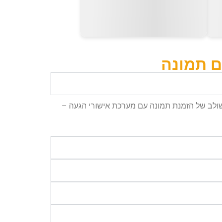
ם תמונה
נו להציע מחירים משתלמים: הזמנת תמונה – 35 ₪, הזמנת וידאו – 65 ₪. מבצע משולב של הזמנת תמונה עם מערכת אישורי הגעה –