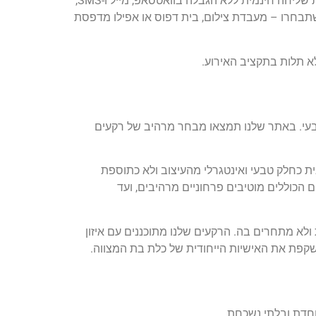
כל הזמנה לבת מצווה עם תמונה כוללת במחיר האחד את כל החבילה המלאה: קובץ דיגיטלי באיכות גבוהה להורדה, אפשרות שליחה חינמית ללא הגבלה בוואטסאפ, מייל ו-SMS,
תבחרו – מעבדת צילום, בית דפוס או אפילו מדפסת
א תלות בתקציב האירוע.
טבעי. באתר שלנו תמצאו מבחר מרהיב של רקעים
ת כחלק טבעי ואינטגרלי מהעיצוב ולא כתוספת
 הכוללים מוטיבים פרחוניים מרהיבים, ועד
א מתחרים בה. הרקעים שלנו מתוכננים עם איזון
קפת את האישיות הייחודית של כלת בת המצווה.
וחדת ובלתי נשכחת.