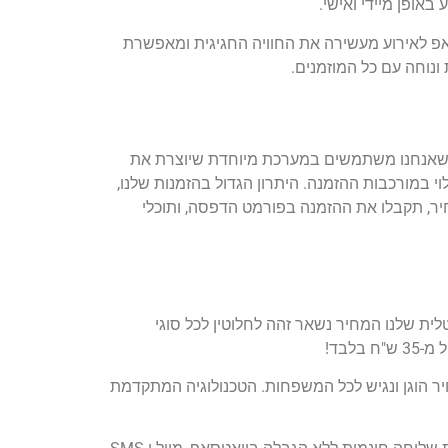
אופן מיידי ואישי.
סאפ לאירוע מעשירה את החוויה החגיגית ומאפשרת
נוחה עם כל המוזמנים.
ני שאנחנו משתמשים במערכת מיוחדת שיוצרת את
מחיר יכול לנוע מ-35 ש"ח להזמנה ולהיות יקר יותר, תלוי במורכבות ההזמנה. היתרון הגדול בהזמנות שלנו,
 כקובץ למחשב, ולשלוח בחינם לכל האורחים שלכם בוואטסאפ, במייל וגם בSMS. באותו מחיר, תקבלו את ההזמנה בפורמט הדפסה, ותוכלי
ת שלנו המחיר נשאר זהה לחלוטין לכל סוגי
לבד!
 הוגן ונגיש לכל המשפחות. הטכנולוגיה המתקדמת