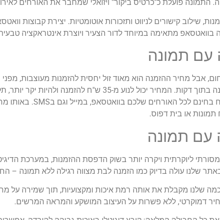
התמונה פועלת כ"כרטיס ביקור" ויזואלי שמחבר את האורחים לאירוע ב
ת, שילוב קישורים לניווט ותזכורות אוטומטיות. יצירת קבוצות וואט
 בוואטסאפ מתאימה במיוחד לדור הצעיר ויוצרת אינטראקציה טבעית ו
 עם תמונה
ום, אבל מחיר ההזמנה הוא מאוד זול יחסית להזמנות מעוצבות, מפ
ההזמנות באופן אוטומטי, ועוזרות לכם לעצב את ההזמנה בתוך דקות. ה
הוא היכולת להוריד את ההזמנה
מונות או בית דפוס.
 עם תמונה
ורתי ליוקרתית ויקרה יותר בשוק הדפסת ההזמנות, במערכת הדיגיטלי
שלנו עולה בדיוק כמו הזמנה לבת מצווה רגילה ללא תמונה – החל מ-35 ש"ח ב
 שלנו מקבלת את אותה רמת איכות ומקצועיות, תוך שמירה על מחיר
יר דמוקרטי, ללא פשרות על העיצוב המושקע והמראה המרשים.