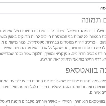
עה?
 תמונה
לב בין הממד הוויזואלי הייחודי לבין הפרטים החיוניים של האירוע.
ת המצווה וכל שמות בני המשפחה חייבים להיות מדויקים באופן מוש
ום – צריכים להיות מנוסחים בבהירות מקסימלית. עבור מיקומים מיו
ש הבהרות נוספות, מה שמקל על ארגון האירוע. מבחינת העיצוב החז
רת צבעים הרמוניים, גופן קריא ומושך, וחלוקת שטח נכונה שמדגיש
מעוררת התלהבות אמיתית לקראת החגיגה.
ה בוואטסאפ
ה עמה יתרונות ייחודיים שמשלבים את הנוחות הדיגיטלית עם הממד 
צאות דואר, וההזמנה מוכנה לשליחה מיידית לכל רשימת האורחים. הגמ
ים אישיים.
בוואטסאפ הוא הזיהוי המיידי – כאשר אורחים מקבלים הזמנה דיגיטל