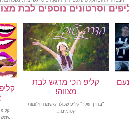
הבטחה אחת: הקליפ שלכם יהיה הרגע הכי מרגש ובלתי נשכח באירו
יפים וסרטונים נוספים לבת מצוו
קליפ הכי מרגש לבת
נעם
קליפ
מצווה!
א
"בדרך שלך" קליפ שכולו הגשמת חלומות
קליפ 
קסומים…
שמשתד