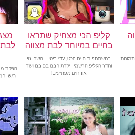
ה
קליפ הכי מצחיק שתראו
מצג
בחיים במיוחד לבת מצווה
לבת 
תמונות
בהשתתפות חיים הכט, עדי ביטי – חשה, נוי
והדר הקליפ הרשמי , ילדת הבם בם בם ועוד
הפקת מצג
אורחים מפתיעים!
רגש והמ