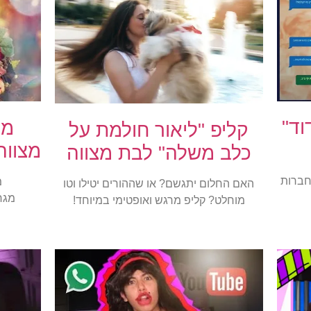
וד"
מח
קליפ "ליאור חולמת על
מצווה
כלב משלה" לבת מצווה
2017 – קליפ חברות
מ
האם החלום יתגשם? או שההורים יטילו וטו
מגרי
מוחלט? קליפ מרגש ואופטימי במיוחד!