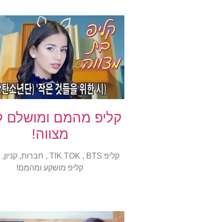
קליפ מהמם ומושלם 
מצווה!
קליפ TIK TOK , BTS , חברות, קנ
קליפ מושקע ומהמם!