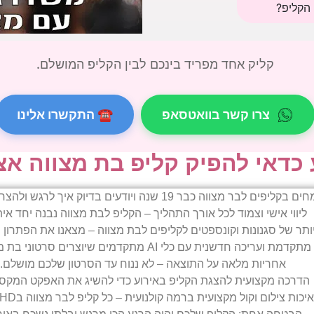
קליק אחד מפריד בינכם לבין הקליפ המושלם.
צרו קשר בוואטסאפ
☎ התקשרו אלינו
כדאי להפיק קליפ בת מצווה אצ
בר מצווה כבר 19 שנה ויודעים בדיוק איך לרגש ולהצחיק את האורחים.
ליווי אישי וצמוד לכל אורך התהליך – הקליפ לבת מצווה נבנה יחד אי
ותר של סגנונות וקונספטים לקליפים לבת מצווה – מצאנו את הפתרו
עריכה חדשנית עם כלי AI מתקדמים שיוצרים סרטוני בת מצווה מדהימים.
אחריות מלאה על התוצאה – לא ננוח עד הסרטון שלכם מושלם.
הדרכה מקצועית להצגת הקליפ באירוע כדי להשיג את האפקט המקסי
איכות צילום וקול מקצועית ברמה קולנועית – כל קליפ לבר מצווה בHD גבוה.