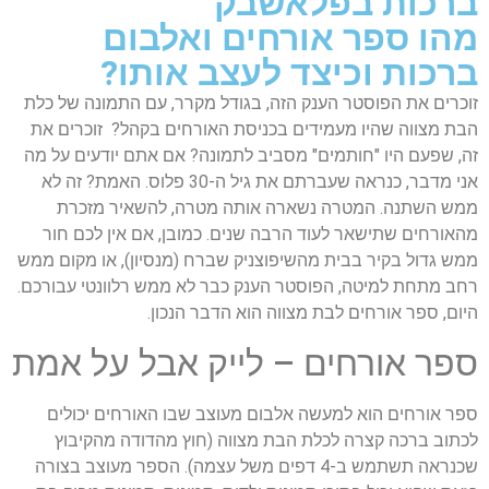
ברכות בפלאשבק
מהו ספר אורחים ואלבום
ברכות וכיצד לעצב אותו?
זוכרים את הפוסטר הענק הזה, בגודל מקרר, עם התמונה של כלת
הבת מצווה שהיו מעמידים בכניסת האורחים בקהל? זוכרים את
זה, שפעם היו "חותמים" מסביב לתמונה? אם אתם יודעים על מה
אני מדבר, כנראה שעברתם את גיל ה-30 פלוס. האמת? זה לא
ממש השתנה. המטרה נשארה אותה מטרה, להשאיר מזכרת
מהאורחים שתישאר לעוד הרבה שנים. כמובן, אם אין לכם חור
ממש גדול בקיר בבית מהשיפוצניק שברח (מנסיון), או מקום ממש
רחב מתחת למיטה, הפוסטר הענק כבר לא ממש רלוונטי עבורכם.
היום, ספר אורחים לבת מצווה הוא הדבר הנכון.
ספר אורחים – לייק אבל על אמת
ספר אורחים הוא למעשה אלבום מעוצב שבו האורחים יכולים
לכתוב ברכה קצרה לכלת הבת מצווה (חוץ מהדודה מהקיבוץ
שכנראה תשתמש ב-4 דפים משל עצמה). הספר מעוצב בצורה