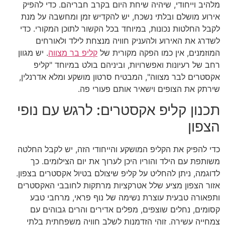
מלהיב וייחודי, שיהיה שיחת היום בקרב חבריהם. כדי להפיק
אירוע מושלם ובלתי נשכח, יש להקדיש זמן ומחשבה על מנת
לקבל החלטות נכונות, במיוחד בכל הקשור לתוכן המקורי. כדי
לשדרג את האירוע ולהעניק חוויה מנצחת לילד ולאורחים
המוזמנים, אין כמו הפקה מקורית של
קליפ בר מצווה
. יש מגוון
רחב של רעיונות ואפשרויות, וביניהם בולט במיוחד "קליפ
אקסטרים לבר מצווה", המבטיח סרטון מושקע ומלא אדרנלין,
שירתק את הצופים וישאיר אותם פעורי פה.
תכנון קליפ אקסטרים: לרגש עם נופי
הצפון
כדי להפיק את הקליפ המושקע והייחודי הזה, יש לקבל החלטה
משותפת עם הילד והוריו היכן לערוך את יום הצילומים. כך
לדוגמה, ניתן להחליט על קליפ שיצולם בטיול אקסטרים בצפון.
אזור הצפון מציע שלל אטרקציות מרתקות לחובבי האקסטרים
ותפאורה טבעית עוצרת נשימה של נוף פראי, מרחבי טבע
קסומים, נחלים שוצפים, מפלים אדירים והרים גבוהים עם
צמחייה עשירה. זוהי הזדמנות לשלב חוויה משפחתית בלתי