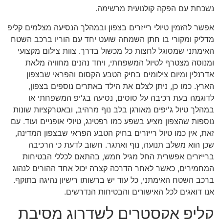
נשכחת עם הפקה קולנועית מרשימה.
אפשר להזמין טיולי רייזרים בצפון ובמהלך הנסיעה מצלמים קליפ
מדליק ומקורי בו חתן השמחה שועט יחד עם הוריו ברכב השטח
האימתני שמסוגל לחצות כל מכשול בדרך. צוות צילום מקצועי
ומנוסה מצטרף לטיול המשפחתי, ויחד נהנים מחוויה מלאת
אדרנלין ומיום צילומים בחיק הטבע הקסום והפראי שבצפון
הארץ. כמו כן, ניתן לצלם את הילד באתרים נוספים בצפון,
לדוגמה בעת רכיבה על סוסים, נסיעה בג'יפ המשפחתי או
במהלך טיול ג'יפים מאורגן בלב נוף מרהיב, ובאטרקציות שונות
נוספות שהצפון מציע בשפע כמו רפטינג, טיולי אופניים ועוד. עם
זאת, אין כמו טיול רייזרים בחיק הטבע הפראי שבצפון המדינה,
שכן הוא משלב תנועה, נוף ואתגר. חשוב לדעת כי הרכיבה
ברייזרים אפשרית החל מגיל חמש, בהתאם לכללי הבטיחות
המחמירים, כאשר לאחר הדרכה קצרה יכול אחד ההורים לנהוג
ברכב השטח האימתני, כל עוד יש ברשותו רישיון נהיגה בתוקף.
אנו דואגים לכל האישורים והבטיחות הנדרשים.
קליפ אקסטרים לשדרוג מסיבת