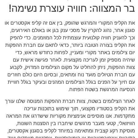
בר המצווה: חוויה עוצרת נשימה!
את הקליפ המקורי והמרגש שהופק, בין אם זה קליפ אקסטרים או
סגנון אחר, נהוג להקרין על מסכי ענק בגן או באולם האירועים,
וכך להעניק חוויה קולנועית עוצמתית לכל המוזמנים. כדי להפיק
את הקליפ בצורה הטובה ביותר, כדאי לתאם עם חברת ההפקות
יום צילומים באתר מקורי ומעניין, לפחות כחודש מראש, כדי
שיהיה מספיק זמן לעריכה מקצועית. לאחר פגישה אישית עם
צוות ההפקות, ניתן להחליט על מקום הצילומים המדויק, לקבוע
עם חברת הטיולים מועד נוח ומתאים, ובסיום היום כולם חוזרים
עם חיוך על הפנים בגלל הצילומים המהנים ובעיקר בגלל חוויית
הנסיעה המרגשת בשטח הפתוח.
לאחר הצילומים בשטח, צוות חברת ההפקות המנוסה שלנו עורך
את הקליפ בסטודיו מקצועי, תוך שימוש בתוכנות עריכה
מתקדמות. אנו מוסיפים אנימציות מקוריות שישדרגו את המראה
הוויזואלי, קטעי מעבר מרגשים שיחברו בין הסצנות השונות,
מוסיקת רקע קצבית ומתאימה במיוחד לקליפ בסגנון אקסטרים,