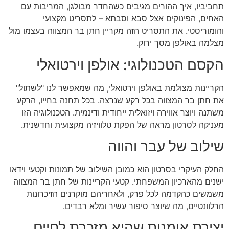
תחביביו, איך ההורים מגיבים כשהחדר מבולגן, המריבות עם
האחים, הפינוקים אצל סבא וסבתא – לתסריט מקצועי
והומוריסטי. את התסריט הזה מקריין חתן בר המצווה בעצמו מול
מצלמה באולפן מסך ירוק.
הקסם הטכנולוגי: אולפן וירטואלי
הקריינות מצולמת באולפן וירטואלי, מה שמאפשר לנו "לשתול"
את חתן בר המצווה בכל רקע שנרצה. בכל תחנה בחייו, הרקע
משתנה ויוצר אווירה ויזואלית ייחודית ודינמית. הטכנולוגיה הזו
מעניקה לסרטון מראה של הפקת טלוויזיה מקצועית וחדשנית.
שילוב של עבר והווה
החלק העיקרי בסרטון הוא כמובן השילוב של תמונות וקטעי וידאו
ישנים מהארכיון המשפחתי. קטעי הקריינות של חתן בר המצווה
משמשים כהקדמה לכל פרק, ולאחריהם מוקרנים הזיכרונות
הרלוונטיים, מה שיוצר סיפור עשיר ומלא רבדים.
יצירת אומנות שהיא מזכרת לחיים