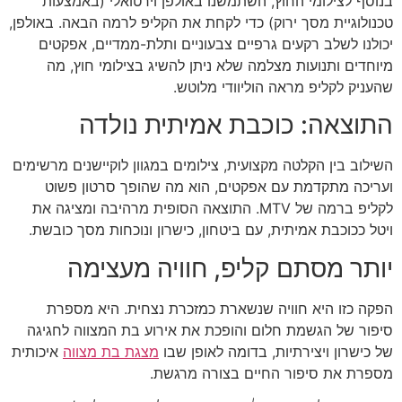
בנוסף לצילומי החוץ, השתמשנו באולפן וירטואלי (באמצעות
טכנולוגיית מסך ירוק) כדי לקחת את הקליפ לרמה הבאה. באולפן,
יכולנו לשלב רקעים גרפיים צבעוניים ותלת-ממדיים, אפקטים
מיוחדים ותנועות מצלמה שלא ניתן להשיג בצילומי חוץ, מה
שהעניק לקליפ מראה הוליוודי מלוטש.
התוצאה: כוכבת אמיתית נולדה
השילוב בין הקלטה מקצועית, צילומים במגוון לוקיישנים מרשימים
ועריכה מתקדמת עם אפקטים, הוא מה שהופך סרטון פשוט
לקליפ ברמה של MTV. התוצאה הסופית מרהיבה ומציגה את
ויטל ככוכבת אמיתית, עם ביטחון, כישרון ונוכחות מסך כובשת.
יותר מסתם קליפ, חוויה מעצימה
הפקה כזו היא חוויה שנשארת כמזכרת נצחית. היא מספרת
סיפור של הגשמת חלום והופכת את אירוע בת המצווה לחגיגה
של כישרון ויצירתיות, בדומה לאופן שבו
מצגת בת מצווה
איכותית
מספרת את סיפור החיים בצורה מרגשת.