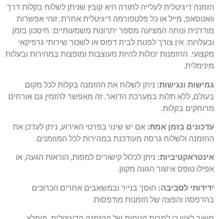
הזמנה דיגיטלית לעלייה לתורה היא קובץ שניתן לשלוח בקלות דרך
וואטסאפ, מייל או כל פלטפורמה דיגיטלית אחרת. זוהי אפשרות
מודרנית ונוחה המציעה מספר יתרונות משמעותיים: חיסכון בזמן
ובעלויות: אין צורך לפנות לבית דפוס או לשכור שירותי גרפיקאי
מקצועי. ההזמנות יכולות להיות מעוצבות ומופצות במהירות ובעלות
מינימלית.
גמישות ונגישות:
ניתן לשלוח את ההזמנה בקלות לכל מקום
בעולם, ללא תלות במערכת הדואר. זה מאפשר להזמין גם אורחים
מרוחקים בקלות.
עדכונים בזמן אמת:
אם יש שינוי בפרטי האירוע, ניתן לעדכן את
ההזמנה ולשלוח גרסה מעודכנת במהירות לכל המוזמנים.
אינטראקטיביות:
ניתן לכלול קישורים למפות, הוראות הגעה, או
אפילו טופס אישור הגעה מקוון.
ידידותי לסביבה:
חוסך בנייר ובמשאבים אחרים הכרוכים
בהדפסה והפצה של הזמנות מודפסות.
חשוב לציין כי למרות הנוחות של ההזמנה הדיגיטלית, מומלץ