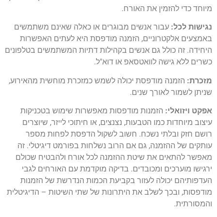
מיוחד כדי להזמין את האורח.
נגישות לכל:
עבור אנשים מבוגרים או כאלה שאינם משתמשים
באמצעים אלקטרוניים, הזמנה מודפסת היא לעתים האפשרות
היחידה. זה כולל גם אנשים בקהילות דתיות המשתמשים בטלפונים
כשרים ללא גישה לוואטסאפ או דוא"ל.
מזכרת:
הזמנה מודפסת יכולה לשמש כמזכרת מוחשית מהאירוע,
שניתן לשמור לאורך שנים.
אפקט ויזואלי:
הזמנות מודפסות מאפשרות שימוש בטכניקות
עיצוב מיוחדות כמו הטבעות, נצנצים, או חיתוכי לייזר, שיוצרים
רושם חזק ובלתי נשכח. חשוב לשקול הדפסת לפחות מספר
עותקים של ההזמנה, גם אם הרוב נשלחות בפורמט דיגיטלי. זה
מאפשר להתאים את שיטת ההזמנה לכל אורח ולהבטיח שכולם
ירגישו מוערכים ומכובדים. בדיקה מוקדמת עם האורחים לגבי
העדפותיהם יכולה לעזור בקביעת הכמות הנדרשת של הזמנות
מודפסות, ובכך לשלב את היתרונות של שתי השיטות – הדיגיטלית
והמסורתית.