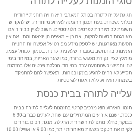
סוגי הזמנות לעלייה לתורה
חגיגת עלייה לתורה בכותל המערבי היא חוויה רוחנית ייחודית
ובלתי נשכחת. בעת תכנון ההזמנה לאירוע מיוחד זה, יש להקדיש
תשומת לב מיוחדת לפרטים הלוגיסטיים. חשוב לציין בבירור אם
מאורגנות הסעות למקום, ואם כן – מאיפה הן יוצאות ומתי. אם אין
הסעות מאורגנות, יש לספק מידע מפורט על אפשרויות החנייה
הזמינות, בהתחשב בעובדה שלא ניתן לחנות בסמוך לכותל עצמו.
מומלץ לציין נקודת מפגש ברורה, כמו שער האריות, במיוחד בימי
שני וחמישי כשהתנועה ערה במיוחד. הכללת פרטים אלו בהזמנה
תסייע לאורחים להגיע בזמן ובנוחות, ותאפשר להם להתמקד
בשמחת האירוע ללא דאגות לוגיסטיות.
עלייה לתורה בבית כנסת
תזמון האירוע הוא מרכיב קריטי בהזמנות לעלייה לתורה בבית
כנסת. ישנם אירועים המתחילים עם שחר, לעתים כבר ב-6:30
בבוקר, כחלק מתפילת השחרית הרגילה. מנגד, רבים בוחרים
לקיים את הטקס בשעות מאוחרות יותר, כמו 9:00 או אפילו 10:00