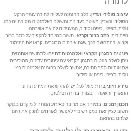
לתורה
עיצוב סולידי ועדין:
בלב ההזמנה לעלייה לתורה עומד הרקע
הסולידי והעדין, מעוטר בעדינות ומשולב באלמנטים מסורתיים כמו
טלית, תפילין, כיפה וסידור, המעניקים לה את אווירתה
הייחודית.
כתב ברור וקריא:
חשוב במיוחד להקפיד על כתב ברור
וקריא, בהתחשב בכך שגם אורחים מבוגרים יקראו את ההזמנה.
פונטים בסגנון מקראי ואלמנטים דתיים:
לתחושה אותנטית,
ניתן לשלב פונטים בסגנון מקראי עם עיטורים עדינים, המזכירים
את אותיות ספר התורה, אםשר לשלב בהזמנה אלמנטים כמו
טלית, תפילין כיפה או סידור.
מידע חיוני ברור
: מעל לכל, יש להדגיש את המידע החיוני –
התאריך והשעה – בצורה ברורה ובולטת.
תכנון זמנים:
במיוחד אם מדובר באירוע המתחיל מוקדם בבוקר,
חשוב לציין זאת במפורש כדי לאפשר לאורחים לתכנן את היום
שלהם בהתאם.