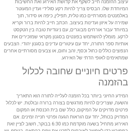
עיצוב ההזמנה חייב לשקף את קדושת האירוע ואת החשיבות
המיוחדת שלו. הבסיס צריך להיות רקע סולידי ועדין המעוטר
באלמנטים מסורתיים כמו טלית, תפילין, כיפה או סידור, תוך
שמירה על איזון ועדינות בעיצוב. הכתב חייב להיות ברור וקריא
במיוחד עבור אורחים מבוגרים, עם ניגודיות טובה בין הטקסט
לרקע. מומלץ להשתמש בפונטים בסגנון מקראי שמזכירים את
אותיות ספר התורה, יחד עם עיטורים עדינים בסגנון יהודי. הצבעים
הנפוצים כוללים כחול וכסף, זהב וחום, או צבעים מסורתיים אחרים
שמתאימים לאופי הדתי של האירוע.
פרטים חיוניים שחובה לכלול
בהזמנה
המידע החיוני ביותר בכל הזמנה לעלייה לתורה הוא התאריך
והשעה, שצריכים להיות מודגשים בצורה ברורה ובולטת. יש לכלול
פרטים מדויקים על המיקום, כולל שם בית הכנסת או המקום
המדויק בכותל, יחד עם הוראות הגעה ופרטי חנייה זמינים. אם
האירוע מתחיל בשעה מוקדמת כמו 6:30 בבוקר, חשוב לציין זאת
במפורש כדי לאפשר לאורחים לתכנן את יומם בהתאם. בנוסף, יש