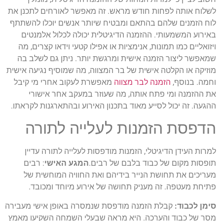
לשלוח אותה לפחות חודש מראש. זה מאפשר לאורחים לתכנן את
לוח הזמנים שלהם בהתאם ומבטיח שיותר אנשים יוכלו להשתתף
באירוע המשמעותי. ההזמנה הדיגיטלית יכולה לכלול אלמנטים
ויזואליים כמו תמונות, אנימציות או אפילו קטעי וידאו קצרים, מה
שמאפשר ליצור הזמנה אישית ומרגשת יותר. ניתן גם לשלב בה
מוזיקה או הקלטה אישית של בר המצווה, מה שמוסיף נגיעה אישית
וחמה. בנוסף,
הזמנה לבר מצווה
מאפשרת לעקוב אחרי מי קיבל
את ההזמנה ומי פתח אותה, מה שעוזר במעקב אחר אישורי
ההגעה. זה יכול לסייע מאוד בתכנון האירוע ובהתארגנות לקראתו.
הדפסת הזמנות לעלייה לתורה
למרות העידן הדיגיטלי, הזמנות מודפסות לעלייה לתורה עדיין
תופסות מקום של כבוד בלבם של רבים.
המגע האישי
: רבים
מעריכים את תחושת הנייר בידיהם ואת החוויה המוחשית של
פתיחת מעטפה. זה מעניק תחושה של אירוע מיוחד ומכובד.
סימן לכבוד:
קבלת הזמנה מודפסת שנמסרה באופן אישי מעבירה
מסר של כבוד והערכה. היא מראה שבעלי השמחה השקיעו מאמץ