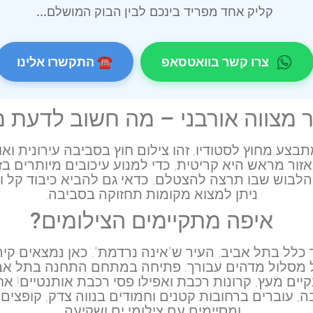
קליק אחד מפריד בינכם לבין הבוק המושלם...
צרו קשר בוואטסאפ
☎ התקשרו אלינו
ר מצווה אורבני – מה חשוב לדעת 
בצע מחוץ לסטודיו, זהו צילום חוץ בסביבה עירונית ואו
אזור מראש היא קריטית, כדי למנוע עיכובים מיותרים ב
בוש שבו תרצה להצטלם. כדאי גם להביא כיבוד קל ומ
ניתן למצוא מקומות תחזוקה בסביבה.
איפה מתקיימים הצילומים?
לל בתל אביב, העיר ש"אינה נרדמת". כאן נמצאים קיר
 על מסלול מדהים עבורך: פתיחה במתחם התחנה בתל אב
נקיים מעץ, קרונות רכבת ואפילו פסי רכבת אותנטיים! אח
 עוברים ברחובות קטנים וחמודים בנווה צדק, קופצים ל
ומסיימים עם צילומי ים ושקיעה.