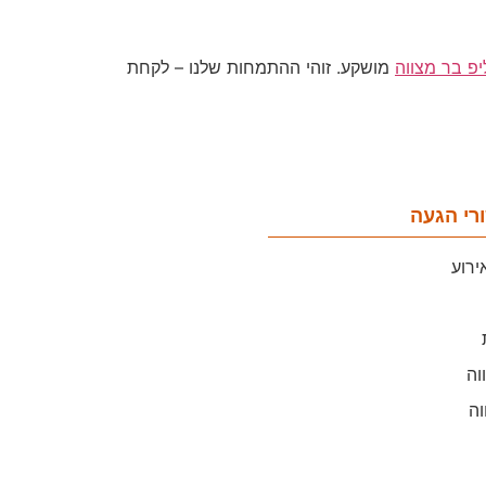
יפ בר מצווה
מושקע. זוהי ההתמחות שלנו – לקחת
רי הגעה
ירוע
וה
וה