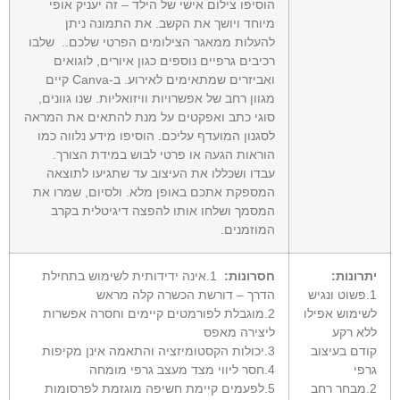
הוסיפו צילום אישי של הילד – זה יעניק אופי
מיוחד ויושך את הקשב. את התמונה ניתן
להעלות ממאגר הצילומים הפרטי שלכם.. שלבו
רכיבים גרפיים נוספים כגון איורים, לוגואים
ואביזרים שמתאימים לאירוע. ב-Canva קיים
מגוון רחב של אפשרויות וויזואליות. שנו גוונים,
סוגי כתב ואפקטים על מנת להתאים את המראה
לסגנון המועדף עליכם. הוסיפו מידע נלווה כמו
הוראות הגעה או פרטי לבוש במידת הצורך.
עבדו ושכללו את העיצוב עד שתגיעו לתוצאה
המספקת אתכם באופן מלא. ולסיום, שמרו את
המסמך ושלחו אותו להפצה דיגיטלית בקרב
המוזמנים.
יתרונות:
חסרונות:
1.אינה ידידותית לשימוש בתחילת
1.פשוט ונגיש
הדרך – דורשת הכשרה קלה מראש
לשימוש אפילו
2.מוגבלת לפורמטים קיימים וחסרה אפשרות
ללא רקע
ליצירה מאפס
קודם בעיצוב
3.יכולות הקסטומיזציה והתאמה אינן מקיפות
גרפי
4.חסר ליווי מצד מעצב גרפי מומחה
2.מבחר רחב
5.לפעמים קיימת חשיפה מוגזמת לפרסומות