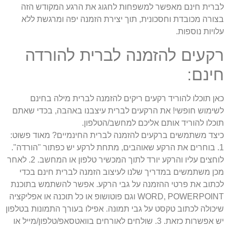
ברית חינם מאפשר למשפחות לחגוג את הרגע המקודש הזה
צורה מכובדת וחסכונית, תוך יצירת הזמנה יפה ומרגשת ללא
לויות נוספות.
קעים להזמנה לברית להורדה
ינם:
אן תוכלו להוריד רקעים ריקים להזמנה לברית מילה בחינם
שימוש חופשי! את הרקעים לברית עיצבנו באהבה, בכדי שאתם
וכלו להוריד אותם אליכם למחשב/הטלפון.
יצד משתמשים ברקעים להזמנה לברית החינמיים? מאוד פשוט:
1. בוחרים את הרקע שאוהבים, מתחת לרקע יש כפתור "הורדה".
לוחצים עליו והרקע יורד לתוך המכשיר טלפון או המחשב. 2. לאחר
כן משתמשים במדריך שלנו לעיצוב הזמנה לברית חינם בכדי
כתוב את פרטי ההזמנה על גבי הרקע. אפשר להשתמש בתוכנת
WORD, POWERPOINT וגם פוטושופ או כל תוכנה או אפליקציה
יכולה לכתוב טקסט על גבי תמונה. אפילו בעורך התמונות בטלפון
יש אפשרות כזאת. 3. שולחים לאורחים בוואטסאפ/טלפון/מייל או