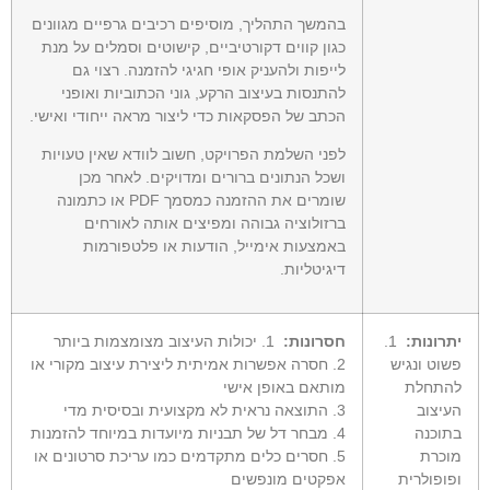
בהמשך התהליך, מוסיפים רכיבים גרפיים מגוונים
כגון קווים דקורטיביים, קישוטים וסמלים על מנת
לייפות ולהעניק אופי חגיגי להזמנה. רצוי גם
להתנסות בעיצוב הרקע, גוני הכתוביות ואופני
הכתב של הפסקאות כדי ליצור מראה ייחודי ואישי.
לפני השלמת הפרויקט, חשוב לוודא שאין טעויות
ושכל הנתונים ברורים ומדויקים. לאחר מכן
שומרים את ההזמנה כמסמך PDF או כתמונה
ברזולוציה גבוהה ומפיצים אותה לאורחים
באמצעות אימייל, הודעות או פלטפורמות
דיגיטליות.
יתרונות:
1.
חסרונות:
1. יכולות העיצוב מצומצמות ביותר
פשוט ונגיש
2. חסרה אפשרות אמיתית ליצירת עיצוב מקורי או
להתחלת
מותאם באופן אישי
העיצוב
3. התוצאה נראית לא מקצועית ובסיסית מדי
בתוכנה
4. מבחר דל של תבניות מיועדות במיוחד להזמנות
מוכרת
5. חסרים כלים מתקדמים כמו עריכת סרטונים או
ופופולרית
אפקטים מונפשים