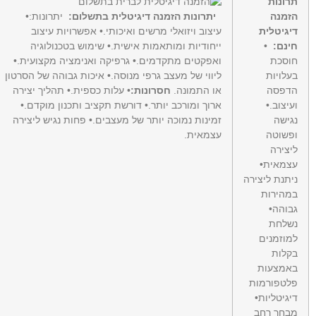
תרונות
הזמנה
יתרונות הזמנה דיגיטלית בתשלום:
יתרונות:•
דיגיטלית
עיצוב ויזואלי מרשים ואיכותי.• אפשרויות עיצוב
חינם:
•
ייחודיות ומותאמות אישית.• שימוש בטכנולוגיה
חוסכת
ואפקטים מתקדמים.• גרפיקה ואנימציה מקצועית.•
בעלויות
ליווי של מעצב גרפי מנוסה.• איכות גבוהה של הסרטון
הדפסה
או התמונה.
חסרונות:
• עלות כספית.• תהליך יצירה
ועיצוב.•
ארוך ומורכב יותר.• דורשת תקציב ותכנון מוקדם.•
נגישה
זמינות נמוכה יותר של מעצבים.• פחות נגיש ליצירה
ופשוטה
עצמאית.
ליצירה
עצמאית•
ניתנת ליצירה
במהירות
גבוהה•
נשלחת
למוזמנים
בקלות
באמצעות
פלטפורמות
דיגיטליות•
מבחר רחב