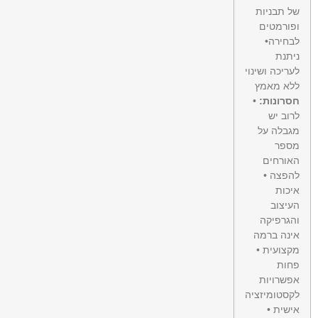
של תבניות
ופורמטים
לבחירה•
ניתנת
לעריכה ושינוי
ללא מאמץ
חסרונות:
•
לרוב יש
מגבלה על
מספר
האורחים
להפצה •
איכות
העיצוב
והגרפיקה
אינה ברמה
מקצועית •
פחות
אפשרויות
לקסטומיזציה
אישית •