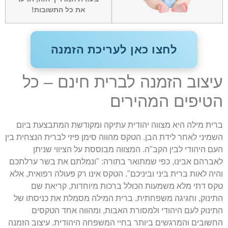
את כל התשובות!
לחצו כאן לעריכת הזמנה
יצוב הזמנה לברית חינם – כל
טיפים המהירים
רית מילה היא מצווה יהודית עתיקה ומקודשת המתבצעת ביום
שמיני לאחר לידת הבן. הטקס מהווה סימן פיזי לברית הנצחית בין
עם היהודי לבין הקב"ה. המצווה מבוססת על הציווי שניתן
אברהם אבינו, כפי שמתואר בתורה: "ונמלתם את בשר ערלתכם
היה לאות ברית ביני וביניכם". הטקס אינו רק פעולה רפואית, אלא
קס דתי מלא משמעות הכולל ברכות מיוחדות, קריאת שם
תינוק, וחגיגה משפחתית. ברית המילה מסמלת את כניסתו של
תינוק לעם היהודי ולמסורת האבות, ומהווה אחד הטקסים
חשובים והמרגשים ביותר בחיי המשפחה היהודית. עיצוב הזמנה