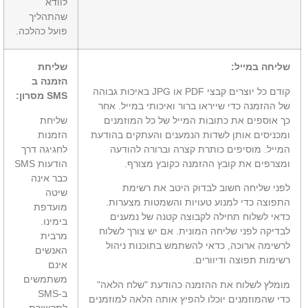
לוודא
שהתהליך
פועל כהלכה.
שליחה במייל:
שליחת
הזמנה ב
קודם כל יוצרים קבצי PDF או JPG באיכות גבוהה
SMS מסרון:
של ההזמנה כדי שייראו ברור ואיכותי במייל. אחר
כך אוספים את כתובות המייל של כל המוזמנים
שליחת
ומכניסים אותן לשדות הנמענים והעתקים בהודעת
הזמנות
המייל. מוסיפים כותרת קצרה וברורה להודעה
לחגיגה דרך
ומצרפים את קובץ ההזמנה כקובץ מצורף.
הודעות SMS
כבר אינה
לפני שליחה חשוב לבדוק היטב את רשימת
שיטה
התפוצה כדי למנוע טעויות והשמטות מצערות.
מועדפת
כדאי לשלוח תחילה לקבוצה קטנה של נמענים
בימינו.
לבדיקה לפני שליחה המונית. אם יש צורך לשלוח
מרבית
לרשימה ארוכה, כדאי להשתמש בתוכנות ניהול
האנשים
רשימות תפוצה ודיוורים.
אינם
משתמשים
מומלץ לשלוח את ההזמנה כהודעת "שלח הלאה"
ב-SMS
כדי שהמוזמנים יוכלו להפיץ אותה הלאה למוזמנים
לתקשורת