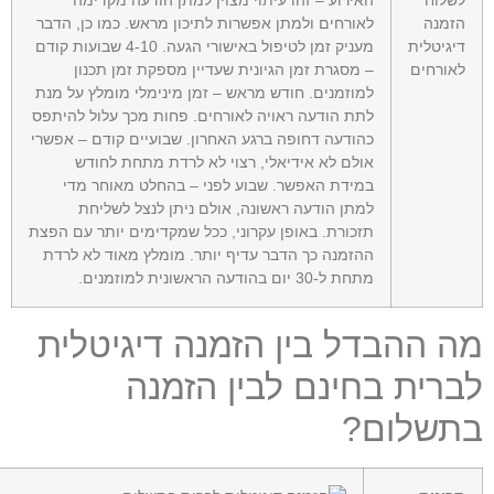
האירוע – זהו עיתוי מצוין למתן הודעה מקדימה
לאורחים ולמתן אפשרות לתיכון מראש. כמו כן, הדבר
מעניק זמן לטיפול באישורי הגעה. 4-10 שבועות קודם
– מסגרת זמן הגיונית שעדיין מספקת זמן תכנון
למוזמנים. חודש מראש – זמן מינימלי מומלץ על מנת
לתת הודעה ראויה לאורחים. פחות מכך עלול להיתפס
כהודעה דחופה ברגע האחרון. שבועיים קודם – אפשרי
אולם לא אידיאלי, רצוי לא לרדת מתחת לחודש
במידת האפשר. שבוע לפני – בהחלט מאוחר מדי
למתן הודעה ראשונה, אולם ניתן לנצל לשליחת
תזכורת. באופן עקרוני, ככל שמקדימים יותר עם הפצת
ההזמנה כך הדבר עדיף יותר. מומלץ מאוד לא לרדת
מתחת ל-30 יום בהודעה הראשונית למוזמנים.
ה ההבדל בין הזמנה דיגיטלית
ברית בחינם לבין הזמנה
תשלום?